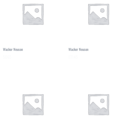
Wacker Neuson
Wacker Neuson
5065
ET145