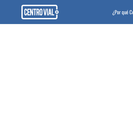
Ir
al
¿Por qué C
contenido