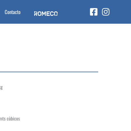
Contacto
kg
mts cùbicos